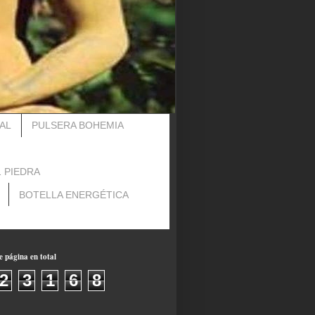
AL
PULSERA BOHEMIA
1 PIEDRA
BOTELLA ENERGÉTICA
e página en total
2
3
1
6
8