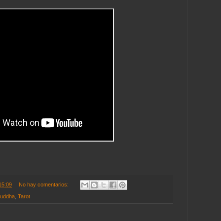
15:09
No hay comentarios:
Buddha
,
Tarot