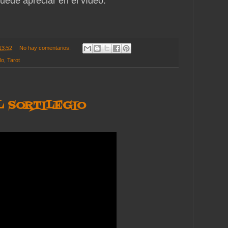
puede apreciar en el vídeo.
13:52
No hay comentarios:
lo
,
Tarot
L SORTILEGIO