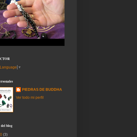
UCTOR
 Language
▼
ersonales
PIEDRAS DE BUDDHA
Ver todo mi perfil
 del blog
20
(3)