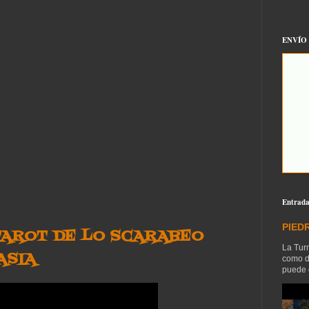
ENVÍO
Entrada
PIED
TAROT DE LO SCARABEO
La Tur
ASIA
como d
puede o