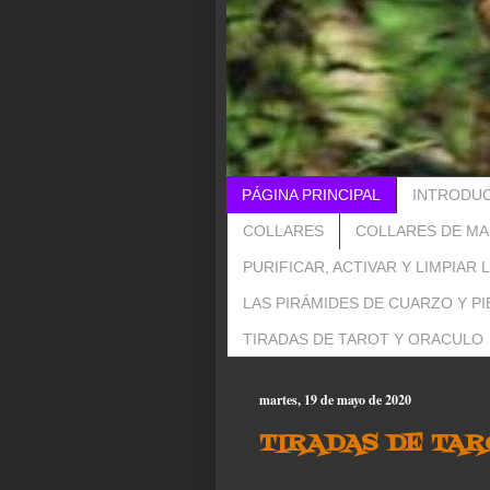
PÁGINA PRINCIPAL
INTRODUC
COLLARES
COLLARES DE MA
PURIFICAR, ACTIVAR Y LIMPIAR 
LAS PIRÁMIDES DE CUARZO Y P
TIRADAS DE TAROT Y ORACULO
martes, 19 de mayo de 2020
TIRADAS DE TAR