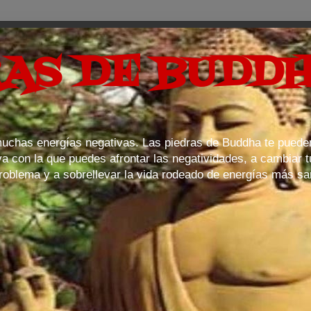
AS DE BUDD
chas energías negativas. Las piedras de Buddha te pueden
a con la que puedes afrontar las negatividades, a cambiar tu
problema y a sobrellevar la vida rodeado de energías más sa