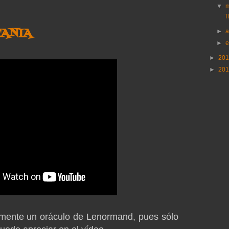
▼
T
TANIA
►
a
►
►
20
►
20
almente un oráculo de Lenormand, pues sólo