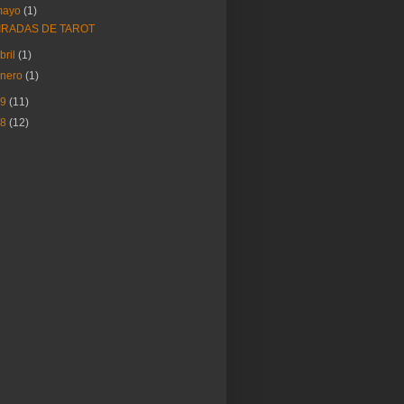
mayo
(1)
IRADAS DE TAROT
bril
(1)
enero
(1)
19
(11)
18
(12)