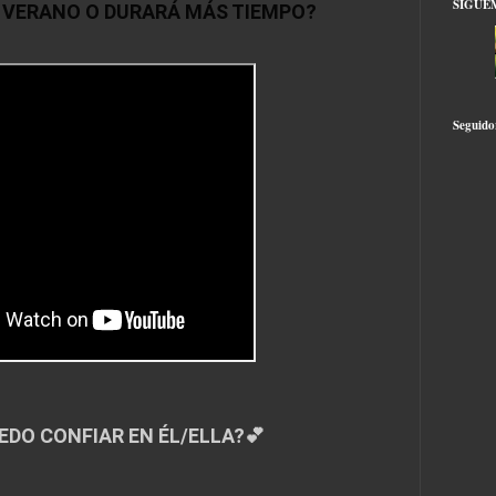
SÍGUE
E VERANO O DURARÁ MÁS TIEMPO?
Seguido
EDO CONFIAR EN ÉL/ELLA?💕