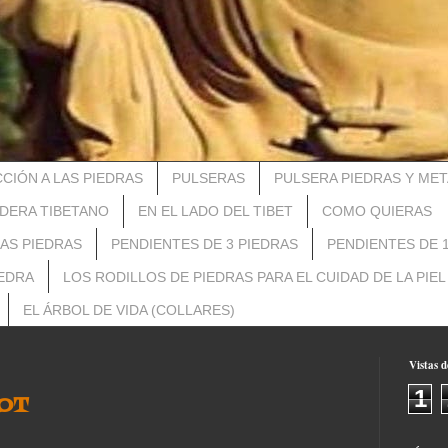
CIÓN A LAS PIEDRAS
PULSERAS
PULSERA PIEDRAS Y MET
DERA TIBETANO
EN EL LADO DEL TIBET
COMO QUIERAS
LAS PIEDRAS
PENDIENTES DE 3 PIEDRAS
PENDIENTES DE 
IEDRA
LOS RODILLOS DE PIEDRAS PARA EL CUIDAD DE LA PIEL
EL ÁRBOL DE VIDA (COLLARES)
Vistas d
1
OT