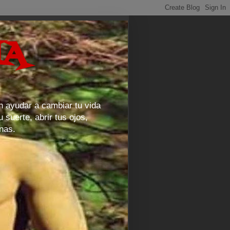
HA
 ayudar a cambiar tu vida
 suerte, abrir tus ojos,
nas.