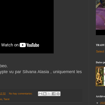
TRAD
Select
Datos p
beo.
gypte vu par Silvana Alasia , uniquement les
12:32
No hay comentarios:
Archivo
eo
,
Tarot
▼
20